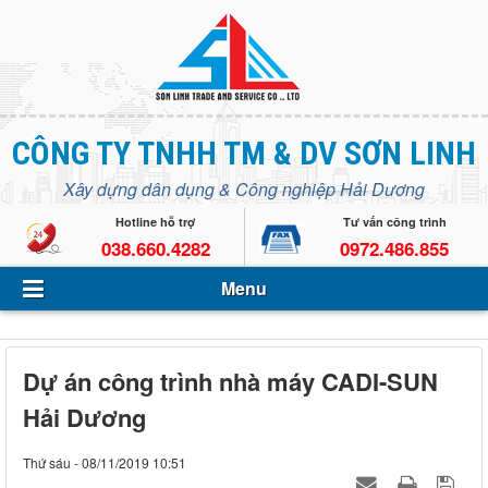
Menu
CÔNG TY TNHH TM & DV SƠN LINH
Giới thiệu
Xây dựng dân dụng & Công nghiệp Hải Dương
Lĩnh vực hoạt động
Open s
Hotline hỗ trợ
Tư vấn công trình
038.660.4282
0972.486.855
Dự án - Công trình
Menu
Tin Tức - Sự kiện
Tuyển dụng
Dự án công trình nhà máy CADI-SUN
Liên hệ
Hải Dương
Thứ sáu - 08/11/2019 10:51