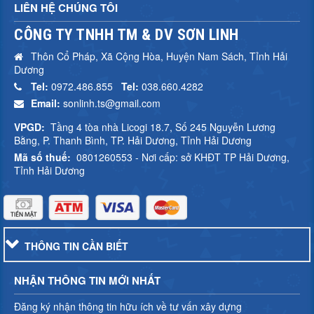
LIÊN HỆ CHÚNG TÔI
CÔNG TY TNHH TM & DV SƠN LINH
Thôn Cổ Pháp, Xã Cộng Hòa, Huyện Nam Sách, Tỉnh Hải
Dương
Tel:
0972.486.855
Tel:
038.660.4282
Email:
sonlinh.ts@gmail.com
VPGD:
Tầng 4 tòa nhà Licogi 18.7, Số 245 Nguyễn Lương
Bằng, P. Thanh Bình, TP. Hải Dương, Tỉnh Hải Dương
Mã số thuế:
0801260553 - Nơi cấp: sở KHĐT TP Hải Dương,
Tỉnh Hải Dương
THÔNG TIN CẦN BIẾT
NHẬN THÔNG TIN MỚI NHẤT
Đăng ký nhận thông tin hữu ích về tư vấn xây dựng