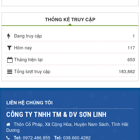
THỐNG KÊ TRUY CẬP
Đang truy cập
1
Hôm nay
117
Tháng hiện tại
653
Tổng lượt truy cập
183,882
LIÊN HỆ CHÚNG TÔI
CÔNG TY TNHH TM & DV SƠN LINH
Thôn Cổ Pháp, Xã Cộng Hòa, Huyện Nam Sách, Tỉnh Hải
Dương
Tel:
0972.486.855
Tel:
038.660.4282