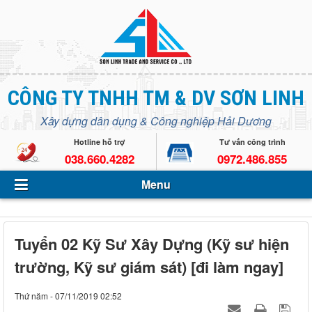
Menu
CÔNG TY TNHH TM & DV SƠN LINH
Giới thiệu
Xây dựng dân dụng & Công nghiệp Hải Dương
Lĩnh vực hoạt động
Open s
Hotline hỗ trợ
Tư vấn công trình
038.660.4282
0972.486.855
Dự án - Công trình
Menu
Tin Tức - Sự kiện
Tuyển dụng
Tuyển 02 Kỹ Sư Xây Dựng (Kỹ sư hiện
Liên hệ
trường, Kỹ sư giám sát) [đi làm ngay]
Thứ năm - 07/11/2019 02:52